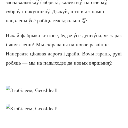
заснавальнікаў фабрыкі, калектыў, партнёраў,
сяброў і пакупнікоў. Дзякуй, што вы з намі і
нацэлены ўсё рабіць геасідэальна 🙂
Няхай фабрыка квітнее, будзе ўсё душэўна, як зараз
і яшчэ лепш! Мы скіраваны на новае развіццё.
Наперадзе цікавая дарога і драйв. Вочы гараць, рукі
робяць — мы на падыходзе да новых вяршыняў.