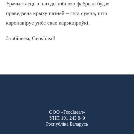
Урачыстасць з нагоды юбілею фабрыкі будзе
праведзена крыху пазней – гэта сумна, што
каронавірус унёс свае карэкціроўкі.
З юбілеем, GeosIdeal!
ООО «ГеосІдеал»
УНП 101 243 849
Рэспубліка Беларусь