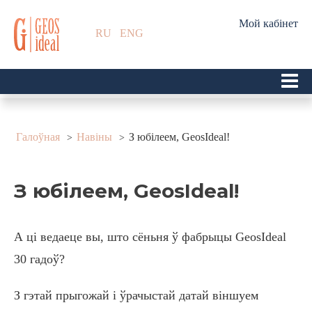
Мой кабінет
RU
ENG
Галоўная
Навіны
З юбілеем, GeosIdeal!
З юбілеем, GeosIdeal!
А ці ведаеце вы, што сёньня ў фабрыцы GeosIdeal
30 гадоў?
З гэтай прыгожай і ўрачыстай датай віншуем